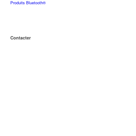
Produits Bluetooth®
Contacter
+33 1 60 03 54 46
mailbox@geba.net
geba DE
Wecostr. 7-11
D-53783 Eitorf
geba FR
ZA LA BAROGNE
9 Rues des longues Raies
F-77230 MOUSSY-LE-NEUF